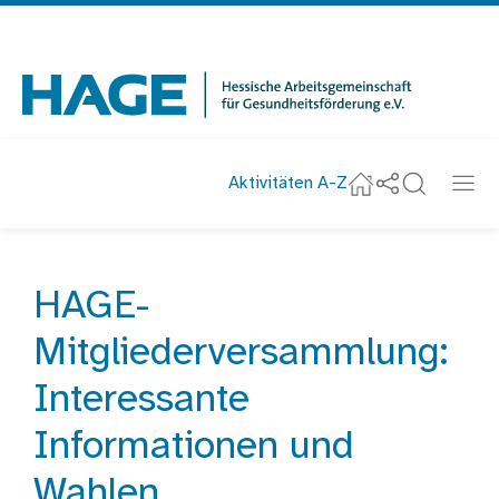
Navigation
überspringen
Zur Startseite
Aktivitäten A-Z
Social-Media u
Suche
Navi
Startseite
HAGE-
Startseite
Aktuelles
Mitgliederversammlung:
Interessante
Informationen und
Wahlen