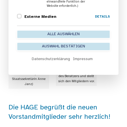
einwandfreie Funktion der
Website erforderlich.)
Externe Medien
DETAILS
ALLE AUSWÄHLEN
AUSWAHL BESTÄTIGEN
Verabschiedung von Dr.
Antje Köster-Schmidt
Datenschutzerklärung
Impressum
(v.l.n.r. Dr. Katharina
Dr. Maik F. Behschad
Böhm, Dr. Antje Köster-
kandidiert für das Amt
Schmidt,
des Beisitzers und stellt
Staatssekretärin Anne
sich den Mitgliedern vor.
Janz)
Die HAGE begrüßt die neuen
Vorstandmitglieder sehr herzlich!