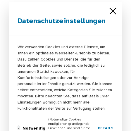
Dr. Antje Köster-Schmidt verabschiedet
Dr. Antje Köster-Schmidt (Landeszahnärztekammer
Hessen) legte ihr Amt als Beisitzerin Ende Februar
Datenschutzeinstellungen
2023 nieder. Fast 20 Jahre ist sie im Vorstand der
HAGE aktiv gewesen. Staatssekretärin Anne Janz
würdigte die langjährige Tätigkeit und dankte Frau Dr.
Köster-Schmidt für ihre Arbeit in der hessischen
Wir verwenden Cookies und externe Dienste, um
Ihnen ein optimales Webseiten-Erlebnis zu bieten.
Präventionslandschaft. In ihrer Ansprache stellte Dr.
Dazu zählen Cookies und Dienste, die für den
Antje Köster-Schmidt fest: “Prävention fängt an, jetzt
Betrieb der Seite, sowie solche, die lediglich zu
wirklich Fuß zu fassen und zu greifen. Durch die HAGE
anonymen Statistikzwecken, für
haben Gesundheitsförderung und Prävention
Komforteinstellungen oder zur Anzeige
insbesondere in den letzten beiden Jahren noch einmal
personalisierter Inhalte genutzt werden. Sie können
richtig an Fahrt aufgenommen.”
selbst entscheiden, welche Kategorien Sie zulassen
möchten. Bitte beachten Sie, dass auf Basis Ihrer
Neuer Beisitzer: Dr. Maik F. Behschad
Einstellungen womöglich nicht mehr alle
Funktionalitäten der Seite zur Verfügung stehen.
Für das Amt des Beisitzers in der Nachfolge von Dr.
Antje Köster-Schmidt wurde Dr. Maik F. Behschad
(Notwendige Cookies
(Vizepräsident der
Landeszahnärztekammer Hessen
)
ermöglichen grundlegende
Notwendig
Funktionen und sind für die
DETAILS
neu in den Vorstand gewählt.