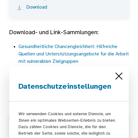
Flyer Arbeitsbereich Gesundheitliche Cha
Download
Download- und Link-Sammlungen:
Gesundheitliche Chancengleichheit: Hilfreiche
Quellen und Unterstützungsangebote für die Arbeit
mit vulnerablen Zielgruppen
Informationen und Unterstützungsangebote für die
Arbeit mit Geflüchteten
Datenschutzeinstellungen
Aktuelle Nachrichten
Wir verwenden Cookies und externe Dienste, um
Ihnen ein optimales Webseiten-Erlebnis zu bieten.
Neues Beispiel guter Praxis:
Dazu zählen Cookies und Dienste, die für den
Kommunale
Betrieb der Seite, sowie solche, die lediglich zu