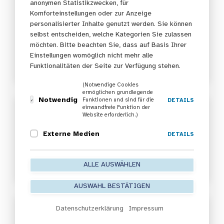
anonymen Statistikzwecken, für
Gesundheitsinitiative
Komforteinstellungen oder zur Anzeige
personalisierter Inhalte genutzt werden. Sie können
interkulturell (KoGi)
selbst entscheiden, welche Kategorien Sie zulassen
Kooperationsverbund Gesundheitliche
möchten. Bitte beachten Sie, dass auf Basis Ihrer
Einstellungen womöglich nicht mehr alle
Chancengleichheit zeichnet Frankfurter Projekt aus
Funktionalitäten der Seite zur Verfügung stehen.
27. Juli 2026
(Notwendige Cookies
ermöglichen grundlegende
Notwendig
Funktionen und sind für die
DETAILS
einwandfreie Funktion der
Beratungsangebot „Hilfen im
Website erforderlich.)
Netz“
Externe Medien
DETAILS
Anonyme und kostenlose Beratung für Kinder aus
psychisch und suchtbelasteten Familien
ALLE AUSWÄHLEN
13. Juli 2026
AUSWAHL BESTÄTIGEN
Datenschutzerklärung
Impressum