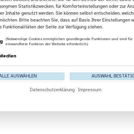
Z
w
anonymen Statistikzwecken, für Komforteinstellungen oder zur An
a
e
ter Inhalte genutzt werden. Sie können selbst entscheiden, welc
h
r
n
k
möchten. Bitte beachten Sie, dass auf Basis Ihrer Einstellungen
ä
–
le Funktionalitäten der Seite zur Verfügung stehen.
r
L
z
a
(Notwendige Cookies ermöglichen grundlegende Funktionen und sind für 
t
n
g
einwandfreie Funktion der Website erforderlich.)
e
d
u
e
 Medien
n
s
d
a
Z
u
a
s
ALLE AUSWÄHLEN
AUSWAHL BESTÄTI
h
s
n
c
ä
h
Datenschutzerklärung
Impressum
r
u
z
s
ti
s
n
H
n
e
e
s
n
s
d
e