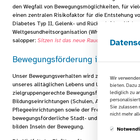
den Wegfall von Bewegungsmöglichkeiten, für vie
einen zentralen Risikofaktor für die Entstehung 
Diabetes Typ II, Gelenk- und Rückenleiden. Nich
Weltgesundheitsorganisation (WHO) als Epidemie
salopper:
Sitzen ist das neue Rauchen
.
Datens
Bewegungsförderung ist eine ges
Unser Bewegungsverhalten wird zu großen Teilen
Wir verwenden
unseres alltäglichen Lebens und Umfelds beeinflu
bieten. Dazu 
lediglich zu 
zielgruppengerechte Bewegungsförderungsangebot
personalisier
Bildungseinrichtungen (Schulen, Ausbildungsstätt
Sie zulassen 
Pflegeeinrichtungen sowie der Freizeitgestaltung 
nicht mehr al
bewegungsförderliche Stadt- und Verkehrsplanung
bilden Inseln der Bewegung.
Notwendi