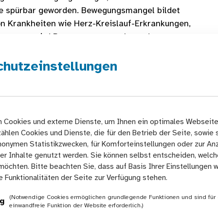
le spürbar geworden. Bewegungsmangel bildet
von Krankheiten wie Herz-Kreislauf-Erkrankungen,
t umsonst wird Bewegungsmangel von der
 des 21. Jahrhunderts bezeichnet. Oder etwas
chutzeinstellungen
amtgesellschaftliche Aufgabe!
 auch von den Bedingungen und Möglichkeiten
 Cookies und externe Dienste, um Ihnen ein optimales Webseite
sst: Durch unser unmittelbares Wohnumfeld, durch
zählen Cookies und Dienste, die für den Betrieb der Seite, sowie 
anonymen Statistikzwecken, für Komforteinstellungen oder zur An
e in verschiedenen Settings wie Kitas,
ter Inhalte genutzt werden. Sie können selbst entscheiden, welc
en und Hochschulen/Universitäten), Betrieben,
möchten. Bitte beachten Sie, dass auf Basis Ihrer Einstellungen
einschließlich des Sports. Aber auch eine
le Funktionalitäten der Seite zur Verfügung stehen.
 sowie hierdurch geschaffener
öffentlicher Raum
(Notwendige Cookies ermöglichen grundlegende Funktionen und sind für 
g
einwandfreie Funktion der Website erforderlich.)