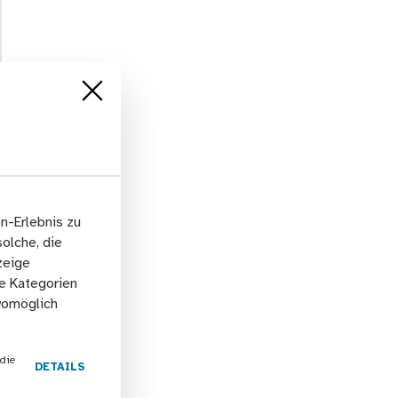
n-Erlebnis zu
solche, die
zeige
he Kategorien
 womöglich
die
DETAILS