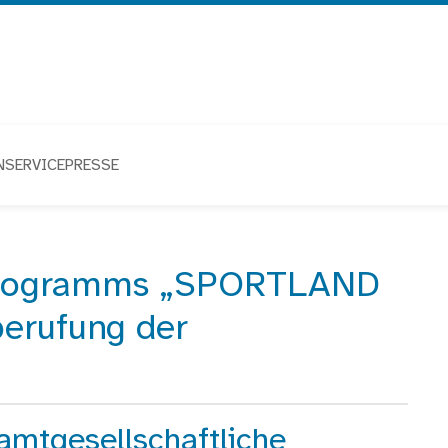
N
SERVICE
PRESSE
programms „SPORTLAND
erufung der
mtgesellschaftliche