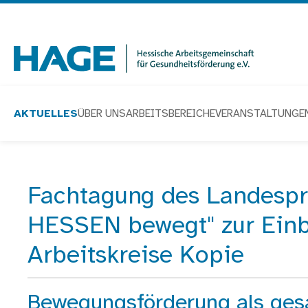
Navigation
überspringen
Zur Startseite
AKTUELLES
ÜBER UNS
ARBEITSBEREICHE
VERANSTALTUNGE
Fachtagung des Landes
Startseite
Aktuelles
HESSEN bewegt" zur Einb
Arbeitskreise Kopie
Bewegungsförderung als gesa