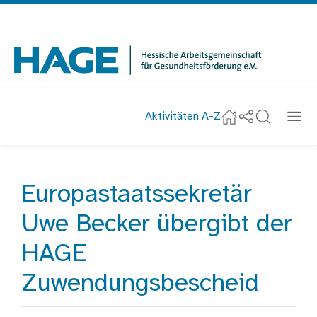
Navigation
überspringen
Zur Startseite
Aktivitäten A-Z
Social-Media u
Suche
Navi
Startseite
Europastaatssekretär
Startseite
Aktuelles
Uwe Becker übergibt der
HAGE
Zuwendungsbescheid