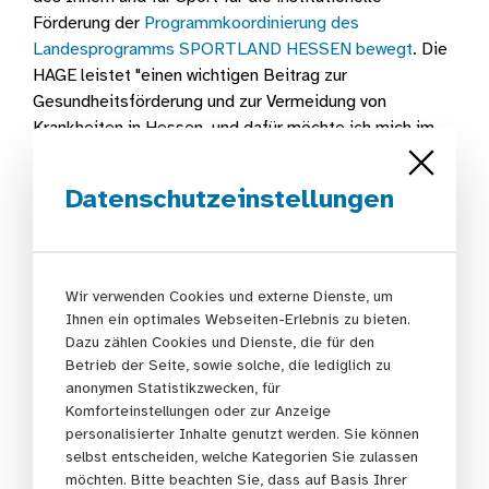
Förderung der
Programmkoordinierung des
Landesprogramms SPORTLAND HESSEN bewegt
. Die
HAGE leistet "einen wichtigen Beitrag zur
Gesundheitsförderung und zur Vermeidung von
Krankheiten in Hessen, und dafür möchte ich mich im
Namen der Landesregierung auch recht herzlich
bedanken", sagte Uwe Becker bei der Übergabe des
Datenschutzeinstellungen
Bescheides in Höhe von 86.345 Euro.
Wir verwenden Cookies und externe Dienste, um
Ihnen ein optimales Webseiten-Erlebnis zu bieten.
Dazu zählen Cookies und Dienste, die für den
Betrieb der Seite, sowie solche, die lediglich zu
anonymen Statistikzwecken, für
Komforteinstellungen oder zur Anzeige
personalisierter Inhalte genutzt werden. Sie können
selbst entscheiden, welche Kategorien Sie zulassen
möchten. Bitte beachten Sie, dass auf Basis Ihrer