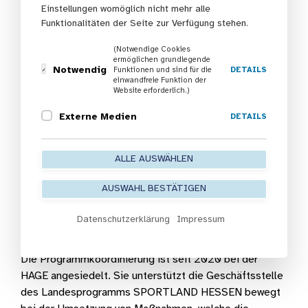
Einstellungen womöglich nicht mehr alle
Funktionalitäten der Seite zur Verfügung stehen.
(Notwendige Cookies
ermöglichen grundlegende
Die Programmkoordinierung des
Notwendig
Funktionen und sind für die
DETAILS
einwandfreie Funktion der
Landesprogramms SPORTLAND HESSEN
Website erforderlich.)
bewegt ist bei der HAGE angesiedelt und
Externe Medien
DETAILS
wird nun institutionell gefördert. Dr.
Katharina Böhm nimmt den Bescheid
entgegen.
ALLE AUSWÄHLEN
AUSWAHL BESTÄTIGEN
(v.l.n.r. Dr. Katharina Böhm, Uwe Becker, Béatrice
Frank) (© Hessische Staatskanzlei)
Datenschutzerklärung
Impressum
Die Programmkoordinierung ist seit 2020 bei der
HAGE angesiedelt. Sie unterstützt die Geschäftsstelle
des Landesprogramms SPORTLAND HESSEN bewegt