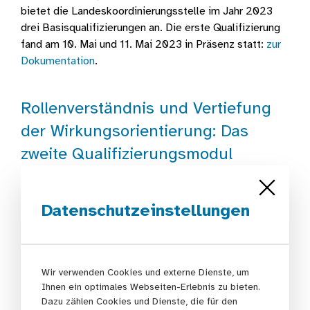
bietet die Landeskoordinierungsstelle im Jahr 2023
drei Basisqualifizierungen an. Die erste Qualifizierung
fand am 10. Mai und 11. Mai 2023 in Präsenz statt:
zur
Dokumentation
.
Rollenverständnis und Vertiefung
der Wirkungsorientierung: Das
zweite Qualifizierungsmodul
Das zweite Qualifizierungsmodul wurde am 10. und 11.
Juli im mediacampus Frankfurt umgesetzt und
Datenschutzeinstellungen
beschäftigte sich mit folgenden Fragestellungen:
Welche Aufgaben und Rollen habe ich als
Koordinationsfachkraft?
Wir verwenden Cookies und externe Dienste, um
Welche Wirkungen wollen wir auf welcher Ebene
Ihnen ein optimales Webseiten-Erlebnis zu bieten.
(Strukturebene/Zielgruppenebene) erreichen und
Dazu zählen Cookies und Dienste, die für den