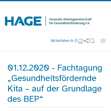
Navigation
überspringen
Zur Startseite
Aktivitäten A-Z
Social-Media u
Suche
Navi
Startseite
01.12.2020 - Fachtagung
Startseite
Veranstaltungen
„Gesundheitsfördernde
Kita – auf der Grundlage
des BEP“