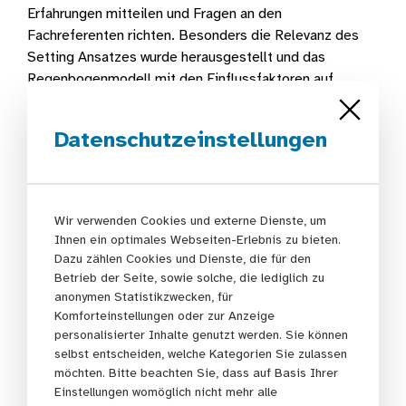
Erfahrungen mitteilen und Fragen an den
Fachreferenten richten. Besonders die Relevanz des
Setting Ansatzes wurde herausgestellt und das
Regenbogenmodell mit den Einflussfaktoren auf
unsere Gesundheit erläutert.
Datenschutzeinstellungen
Anschließend präsentierte
Elisa Martini, Referentin
für Gesundheitsförderung, HAGE e.V.
, ihre
Erfahrungen aus dem Projekt „Gesundheitsfördernde
Kita – auf der Grundlage des BEP“ und stellte Inhalte
Wir verwenden Cookies und externe Dienste, um
und Ergebnisse aus den Fortbildungen für Kita-
Ihnen ein optimales Webseiten-Erlebnis zu bieten.
Leitungen und Kita-Fachberatungen sowie aus den
Dazu zählen Cookies und Dienste, die für den
Betrieb der Seite, sowie solche, die lediglich zu
Beratungen für Träger im Rahmen des Projektes vor.
anonymen Statistikzwecken, für
Insbesondere die Rolle von Leitungskräften und
Komforteinstellungen oder zur Anzeige
Trägervertretungen für die Umsetzung eines
personalisierter Inhalte genutzt werden. Sie können
gesundheitsförderlichen Lebensumfeldes wurde
selbst entscheiden, welche Kategorien Sie zulassen
herausgestellt und die Wichtigkeit eines integrierten
möchten. Bitte beachten Sie, dass auf Basis Ihrer
Gesundheitsmanagements für die Kita-Teams.
Einstellungen womöglich nicht mehr alle