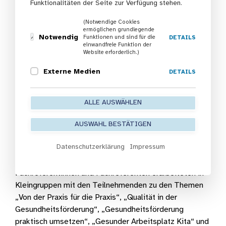
Funktionalitäten der Seite zur Verfügung stehen.
Die dreitägigen
Fortbildungen für Kita-Leitungen
(Notwendige Cookies
und Kita-Fachberatunge
n werden auch im Jahr 2021
ermöglichen grundlegende
wieder angeboten. Eine Anmeldung ist ausschließlich
Notwendig
Funktionen und sind für die
DETAILS
einwandfreie Funktion der
online möglich. Die Fortbildung ist als BEP-Fortbildung
Website erforderlich.)
im Sinne des § 32 Abs. 3 des Hessischen Kinder- und
Externe Medien
DETAILS
Jugendhilfegesetzbuches (HKJGB) sowie für
Fachberatungen anerkannt.
Fortbildungstermine Gesundheitsfördernde Kita – auf
ALLE AUSWÄHLEN
der Grundlage des BEP 2021
AUSWAHL BESTÄTIGEN
Nach der Mittagspause hatten die Teilnehmenden die
Datenschutzerklärung
Impressum
Gelegenheit das Gehörte vom Vormittag in
praxisorientierten Workshops zu vertiefen.
Fachreferentinnen und Fachreferenten erarbeiteten in
Kleingruppen mit den Teilnehmenden zu den Themen
„Von der Praxis für die Praxis“, „Qualität in der
Gesundheitsförderung“, „Gesundheitsförderung
praktisch umsetzen“, „Gesunder Arbeitsplatz Kita“ und