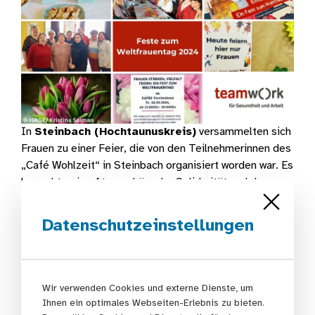
In
Steinbach (Hochtaunuskreis)
versammelten sich
Frauen zu einer Feier, die von den Teilnehmerinnen des
„Café Wohlzeit“ in Steinbach organisiert worden war. Es
herrschte eine Atmosphäre der Solidarität und des
Miteinanders; was noch einmal ganz plastisch die
Bedeutung von Gemeinschaft und Selbstbestimmung
Datenschutzeinstellungen
unterstrich. Die anwesenden Frauen präsentierten ihre
weiblichen Vorbilder auf bunten Plakaten und feierten
deren Stärken.
Wir verwenden Cookies und externe Dienste, um
Ihnen ein optimales Webseiten-Erlebnis zu bieten.