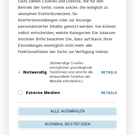
Dazu zählen Cookies und Dienste, die für den
In
Fulda
waren alle, die die Gleichberechtigung feiern
Betrieb der Seite, sowie solche, die lediglich zu
wollten, herzlich eingeladen, ins DAFKS KONTAKT
anonymen Statistikzwecken, für
Fulda-Sportverein Vereinshaus zu kommen. Bei
Komforteinstellungen oder zur Anzeige
personalisierter Inhalte genutzt werden. Sie können
gesunden Snacks wurde gemeinsam gelacht und
selbst entscheiden, welche Kategorien Sie zulassen
gefeiert. Der DAFKS KONTAKT Fulda Sportverein
möchten. Bitte beachten Sie, dass auf Basis Ihrer
konnte zusätzlich auf die gemeinschaftstiftenden
Einstellungen womöglich nicht mehr alle
Gesundheitsangebote speziell für Frauen im Rahmen
Funktionalitäten der Seite zur Verfügung stehen.
des Programms “teamw()rk für Gesundheit und Arbeit”
eingehen.
(Notwendige Cookies
ermöglichen grundlegende
Notwendig
Funktionen und sind für die
DETAILS
In
Bad Arolsen (Waldeck-Frankenberg)
erlebten
einwandfreie Funktion der
Website erforderlich.)
die Besucher*innen eine bewegende Feier, die von der
Dialoggruppe der erwerbslosen Menschen im Arolser
Externe Medien
DETAILS
Wasch Kaffee organisiert worden war. Die
Organisatorinnen erhielten Blumen und kleine
ALLE AUSWÄHLEN
Aufmerksamkeiten als Dank für ihre herausragende
Arbeit.
AUSWAHL BESTÄTIGEN
Die Worte von Änne Vetterlein, die den
Bildungsträger
DELTA
vertritt und für das Programm „teamw()rk für