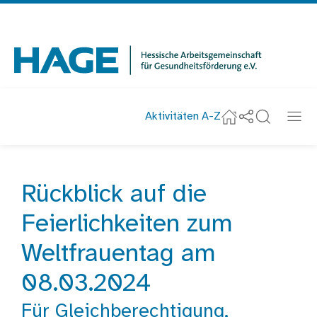
Navigation
überspringen
Zur Startseite
Aktivitäten A-Z
Social-Media u
Suche
Navi
Startseite
nachricht
Rückblick auf die
Startseite
Aktuelles
Rückblick auf die Feierlichkeiten zum We
Feierlichkeiten zum
Weltfrauentag am
08.03.2024
Für Gleichberechtigung,