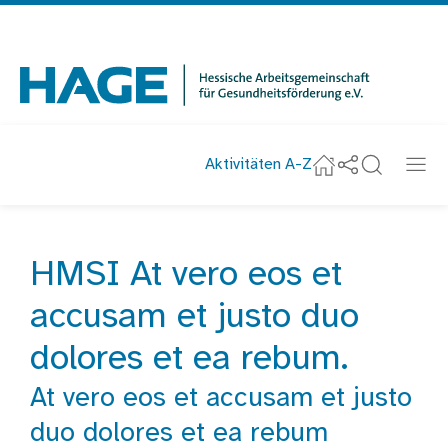
Navigation
überspringen
Zur Startseite
Aktivitäten A-Z
Social-Media u
Suche
Navi
Startseite
nachricht
HMSI At vero eos et
Startseite
Aktuelles
HMSI At vero eos et accusam et justo duo
accusam et justo duo
dolores et ea rebum.
At vero eos et accusam et justo
duo dolores et ea rebum