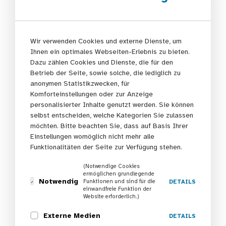
Duis autem vel eum iriure in
hendrerit in vulputate
Wir verwenden Cookies und externe Dienste, um
Ihnen ein optimales Webseiten-Erlebnis zu bieten.
Dazu zählen Cookies und Dienste, die für den
Nam liber tempor cum soluta nobis eleifend option
Betrieb der Seite, sowie solche, die lediglich zu
congue nihil imperdiet doming id quod mazim placerat
anonymen Statistikzwecken, für
facer possim assum. Lorem ipsum dolor sit amet,
Komforteinstellungen oder zur Anzeige
consectetuer adipiscing elit, sed diam nonummy nibh
personalisierter Inhalte genutzt werden. Sie können
euismod tincidunt ut laoreet dolore magna aliquam erat
selbst entscheiden, welche Kategorien Sie zulassen
volutpat. Ut wisi enim ad minim veniam, quis nostrud
möchten. Bitte beachten Sie, dass auf Basis Ihrer
exerci tation ullamcorper suscipit lobortis nisl ut aliquip
Einstellungen womöglich nicht mehr alle
Funktionalitäten der Seite zur Verfügung stehen.
ex ea commodo consequat.
(Notwendige Cookies
At vero eos et accusam et justo duo dolores et ea
ermöglichen grundlegende
Notwendig
rebum. Stet clita kasd gubergren, no sea takimata
Funktionen und sind für die
DETAILS
einwandfreie Funktion der
sanctus est Lorem ipsum dolor sit amet. Lorem ipsum
Website erforderlich.)
dolor sit amet, consetetur sadipscing elitr, sed diam
Externe Medien
DETAILS
nonumy eirmod tempor invidunt ut labore et dolore