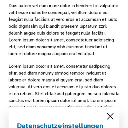
Duis autem vel eum iriure dolor in hendrerit in vulputate
velit esse molestie consequat, vel illum dolore eu
feugiat nulla facilisis at vero eros et accumsan et iusto
odio dignissim qui blandit praesent luptatum zzril
delenit augue duis dolore te feugait nulla facilisi.
Lorem ipsum dolor sit amet, consectetuer adipiscing
elit, sed diam nonummy nibh euismod tincidunt ut
laoreet dolore magna aliquam erat volutpat.
Lorem ipsum dolor sit amet, consetetur sadipscing
elitr, sed diam nonumy eirmod tempor invidunt ut
labore et dolore magna aliquyam erat, sed diam
voluptua. At vero eos et accusam et justo duo dolores
et ea rebum. Stet clita kasd gubergren, no sea takimata
sanctus est Lorem ipsum dolor sit amet. Lorem ipsum
dolor sit amet, consetetur sadipscing elitr, sed diam
nonumy eirmod tempor invidunt ut labore et dolore
magna aliquyam erat, sed diam voluptua.
Datenschutzeinstellungen