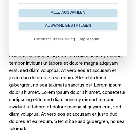
magna aliquyam erat, sed diam voluptua. At vero eos et
accusam et justo duo
ALLE AUSWÄHLEN
AUSWAHL BESTÄTIGEN
At vero eos et accusam et justo duo
Datenschutzerklärung
Impressum
dolores
Consetetur sadipscing elitr, sed diam nonumy eirmod
tempor invidunt ut labore et dolore magna aliquyam
erat, sed diam voluptua. At vero eos et accusam et
justo duo dolores et ea rebum. Stet clita kasd
gubergren, no sea takimata sanctus est Lorem ipsum
dolor sit amet. Lorem ipsum dolor sit amet, consetetur
sadipscing elitr, sed diam nonumy eirmod tempor
invidunt ut labore et dolore magna aliquyam erat, sed
diam voluptua. At vero eos et accusam et justo duo
dolores et ea rebum. Stet clita kasd gubergren, no sea
takimata.