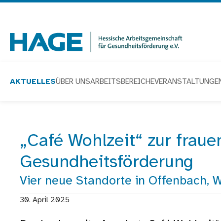
Navigation
überspringen
Zur Startseite
AKTUELLES
ÜBER UNS
ARBEITSBEREICHE
VERANSTALTUNGE
nachricht
„Café Wohlzeit“ zur fraue
Startseite
Aktuelles
„Café Wohlzeit“ zur frauenspezifi
Gesundheitsförderung
Vier neue Standorte in Offenbach,
30. April 2025