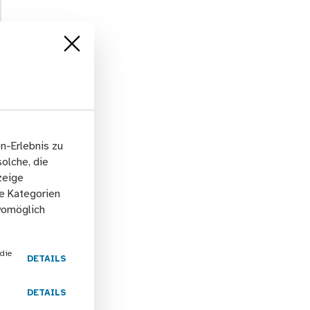
n-Erlebnis zu
solche, die
zeige
he Kategorien
 womöglich
die
DETAILS
DETAILS