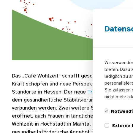
Datens
Wir verwenden
bieten. Dazu 
Das „Café Wohlzeit“ schafft geschützte Räume, in
lediglich zu 
personalisier
Kraft schöpfen und neue Perspektiven entwickeln k
Sie zulassen 
Standorte in Hessen: Der neue
Treffpunkt in Offe
nicht mehr al
dem gesundheitliche Stabilisierung, soziale Nähe 
verbunden werden. Zwei weitere Standorte wurde
Notwendi
eröffnet, auch Frauen in ländlichen Regionen zu 
Wohlzeit in Hochstadt in Maintal hat das vierte Ca
Externe
gesundheitsförderliche Angebot für Frauen – seit