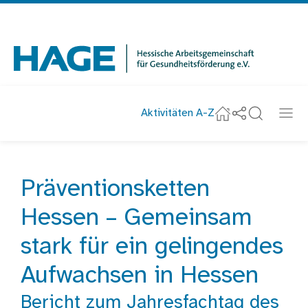
Navigation
überspringen
Zur Startseite
Aktivitäten A-Z
Social-Media u
Suche
Navi
Startseite
nachricht
Präventionsketten
Startseite
Aktuelles
Präventionsketten Hessen – Gemeinsam st
Hessen – Gemeinsam
stark für ein gelingendes
Aufwachsen in Hessen
Bericht zum Jahresfachtag des