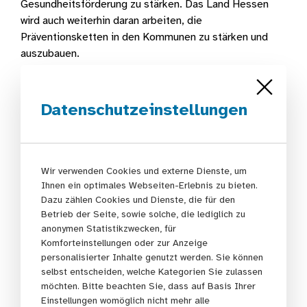
Gesundheitsförderung zu stärken. Das Land Hessen
wird auch weiterhin daran arbeiten, die
Präventionsketten in den Kommunen zu stärken und
auszubauen.
Rajni Kerber (Programmleitung Präventionsketten
Hessen, HAGE) schloss den Tag mit drei zentralen
Datenschutzeinstellungen
Schlagworten, die den Fachtag prägten:
Pragmatismus:
Trotz der Herausforderungen in
der kommunalen Präventionskettenarbeit bleibt es
Wir verwenden Cookies und externe Dienste, um
entscheidend, pragmatisch und tatkräftig zu
Ihnen ein optimales Webseiten-Erlebnis zu bieten.
handeln, um Fortschritte zu erzielen.
Dazu zählen Cookies und Dienste, die für den
Kreativität:
Viele Maßnahmen erfordern
Betrieb der Seite, sowie solche, die lediglich zu
innovative Ansätze und den Mut, über den
anonymen Statistikzwecken, für
Komforteinstellungen oder zur Anzeige
Tellerrand zu schauen. Die kreative Umsetzung in
personalisierter Inhalte genutzt werden. Sie können
den Kommunen zeigt, wie wichtig diese
selbst entscheiden, welche Kategorien Sie zulassen
Perspektive ist, um die Arbeit nachhaltig
möchten. Bitte beachten Sie, dass auf Basis Ihrer
weiterzuentwickeln.
Einstellungen womöglich nicht mehr alle